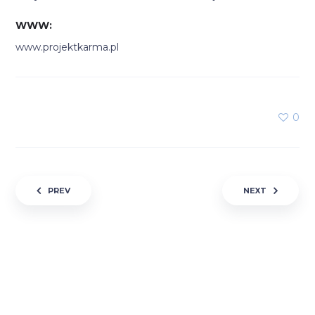
WWW
www.projektkarma.pl
0
Nawigacja wpisu
PREV
NEXT