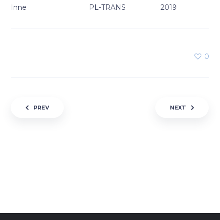
Inne
PL-TRANS
2019
0
Nawigacja wpisu
PREV
NEXT